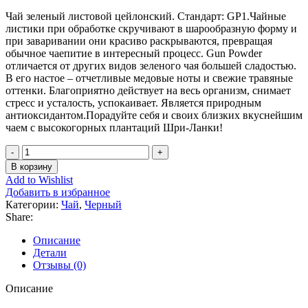
Чай зеленый листовой цейлонский. Стандарт: GP1.Чайные
листики при обработке скручивают в шарообразную форму и
при заваривании они красиво раскрываются, превращая
обычное чаепитие в интересный процесс. Gun Powder
отличается от других видов зеленого чая большей сладостью.
В его настое – отчетливые медовые ноты и свежие травяные
оттенки. Благоприятно действует на весь организм, снимает
стресс и усталость, успокаивает. Является природным
антиоксидантом.Порадуйте себя и своих близких вкуснейшим
чаем с высокогорных плантаций Шри-Ланки!
Количество
товара
В корзину
Tarlton
Add to Wishlist
Зеленый
Добавить в избранное
высокогорный
Категории:
Чай
,
Черный
ж/
Share:
б
250
Описание
гр.
Детали
Отзывы (0)
Описание