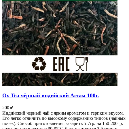
Ov Tea чёрный индийский Ассам 100г.
200
₽
Индийский черный чай с ярким ароматом и терпким вкусом.
Его легко отличить по высокому содержанию типсов (чайных
почек). Способ приготовления: заварить 5-7гр. на 150-200гр.
воды при температуре 90-95°С Дать настояться 3-5 минут.