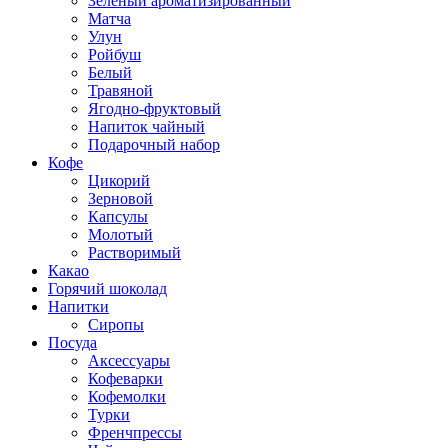
Зеленый ароматизированный
Матча
Улун
Ройбуш
Белый
Травяной
Ягодно-фруктовый
Напиток чайный
Подарочный набор
Кофе
Цикорий
Зерновой
Капсулы
Молотый
Растворимый
Какао
Горячий шоколад
Напитки
Сиропы
Посуда
Аксессуары
Кофеварки
Кофемолки
Турки
Френчпрессы