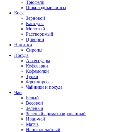
Трюфели
Шоколадные чипсы
Кофе
Зерновой
Капсулы
Молотый
Растворимый
Цикорий
Напитки
Сиропы
Посуда
Аксессуары
Кофеварки
Кофемолки
Турки
Френчпрессы
Чайники и посуда
Чай
Белый
Весовой
Зеленый
Зеленый ароматизированный
Иван-чай
Матча
Напиток чайный