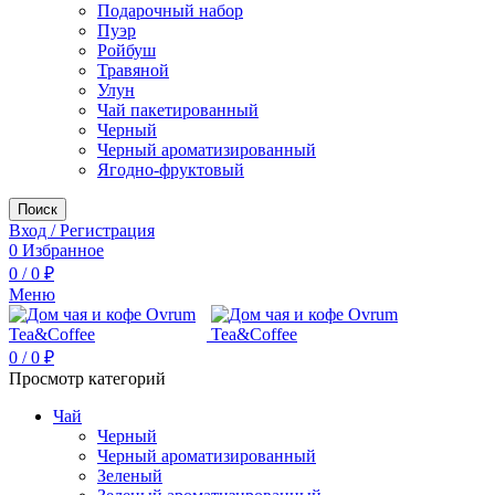
Подарочный набор
Пуэр
Ройбуш
Травяной
Улун
Чай пакетированный
Черный
Черный ароматизированный
Ягодно-фруктовый
Поиск
Вход / Регистрация
0
Избранное
0
/
0
₽
Меню
0
/
0
₽
Просмотр категорий
Чай
Черный
Черный ароматизированный
Зеленый