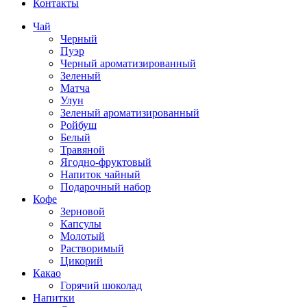
Контакты
Чай
Черный
Пуэр
Черный ароматизированный
Зеленый
Матча
Улун
Зеленый ароматизированный
Ройбуш
Белый
Травяной
Ягодно-фруктовый
Напиток чайный
Подарочный набор
Кофе
Зерновой
Капсулы
Молотый
Растворимый
Цикорий
Какао
Горячий шоколад
Напитки