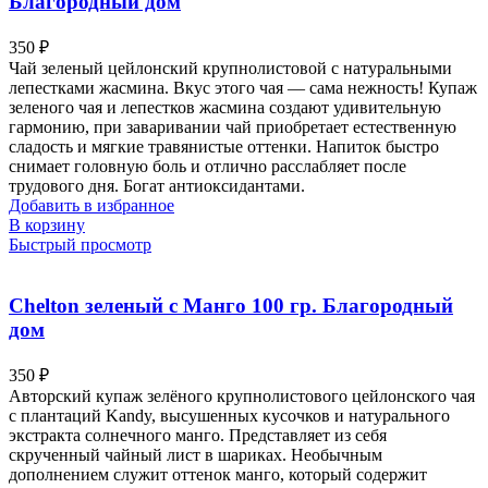
Благородный дом
350
₽
Чай зеленый цейлонский крупнолистовой с натуральными
лепестками жасмина. Вкус этого чая — сама нежность! Купаж
зеленого чая и лепестков жасмина создают удивительную
гармонию, при заваривании чай приобретает естественную
сладость и мягкие травянистые оттенки. Напиток быстро
снимает головную боль и отлично расслабляет после
трудового дня. Богат антиоксидантами.
Добавить в избранное
В корзину
Быстрый просмотр
Chelton зеленый с Манго 100 гр. Благородный
дом
350
₽
Авторский купаж зелёного крупнолистового цейлонского чая
с плантаций Kandy, высушенных кусочков и натурального
экстракта солнечного манго. Представляет из себя
скрученный чайный лист в шариках. Необычным
дополнением служит оттенок манго, который содержит