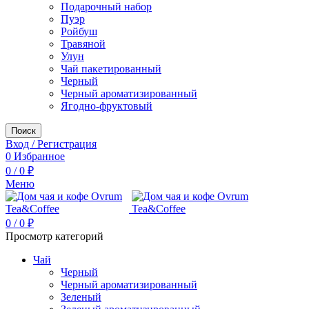
Подарочный набор
Пуэр
Ройбуш
Травяной
Улун
Чай пакетированный
Черный
Черный ароматизированный
Ягодно-фруктовый
Поиск
Вход / Регистрация
0
Избранное
0
/
0
₽
Меню
0
/
0
₽
Просмотр категорий
Чай
Черный
Черный ароматизированный
Зеленый