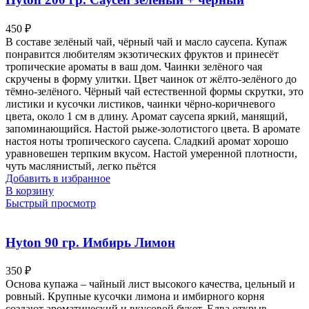
450
₽
В составе зелёный чай, чёрный чай и масло саусепа. Купаж
понравится любителям экзотических фруктов и принесёт
тропические ароматы в ваш дом. Чаинки зелёного чая
скручены в форму улитки. Цвет чаинок от жёлто-зелёного до
тёмно-зелёного. Чёрный чай естественной формы скрутки, это
листики и кусочки листиков, чаинки чёрно-коричневого
цвета, около 1 см в длину. Аромат саусепа яркий, манящий,
запоминающийся. Настой рыже-золотистого цвета. В аромате
настоя ноты тропического саусепа. Сладкий аромат хорошо
уравновешен терпким вкусом. Настой умеренной плотности,
чуть маслянистый, легко пьётся
Добавить в избранное
В корзину
Быстрый просмотр
Hyton 90 гр. Имбирь Лимон
350
₽
Основа купажа – чайный лист высокого качества, цельный и
ровный. Крупные кусочки лимона и имбирного корня
создают ароматический и вкусовой букет. Едва открыв