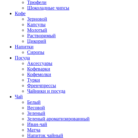
Трюфели
Шоколадные чипсы
Кофе
Зерновой
Капсулы
Молотый
Растворимый
Цикорий
Напитки
Сиропы
Посуда
Аксессуары
Кофеварки
Кофемолки
Турки
Френчпрессы
Чайники и посуда
Чай
Белый
Весовой
Зеленый
Зеленый ароматизированный
Иван-чай
Матча
Напиток чайный