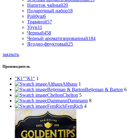
Напиток чайный
20
Подарочный набор
18
Ройбуш
6
Травяной
57
Улун
11
Черный
458
Черный ароматизированный
184
Ягодно-фруктовый
25
закрыть
Производитель
"К1"
"К1"
1
Althaus
Althaus
1
Betjeman & Barton
Betjeman & Barton
6
Chelton
Chelton
5
Dammann
Dammann
8
FemRich
FemRich
4