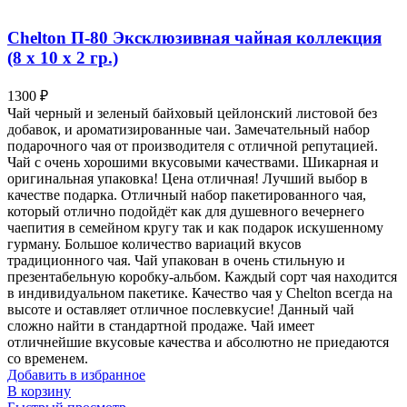
Chelton П-80 Эксклюзивная чайная коллекция
(8 х 10 х 2 гр.)
1300
₽
Чай черный и зеленый байховый цейлонский листовой без
добавок, и ароматизированные чаи. Замечательный набор
подарочного чая от производителя с отличной репутацией.
Чай с очень хорошими вкусовыми качествами. Шикарная и
оригинальная упаковка! Цена отличная! Лучший выбор в
качестве подарка. Отличный набор пакетированного чая,
который отлично подойдёт как для душевного вечернего
чаепития в семейном кругу так и как подарок искушенному
гурману. Большое количество вариаций вкусов
традиционного чая. Чай упакован в очень стильную и
презентабельную коробку-альбом. Каждый сорт чая находится
в индивидуальном пакетике. Качество чая у Chelton всегда на
высоте и оставляет отличное послевкусие! Данный чай
сложно найти в стандартной продаже. Чай имеет
отличнейшие вкусовые качества и абсолютно не приедаются
со временем.
Добавить в избранное
В корзину