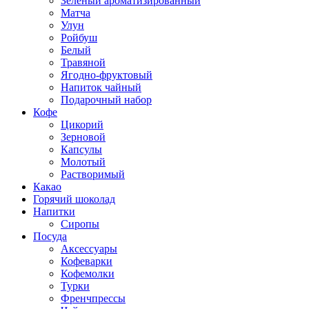
Зеленый ароматизированный
Матча
Улун
Ройбуш
Белый
Травяной
Ягодно-фруктовый
Напиток чайный
Подарочный набор
Кофе
Цикорий
Зерновой
Капсулы
Молотый
Растворимый
Какао
Горячий шоколад
Напитки
Сиропы
Посуда
Аксессуары
Кофеварки
Кофемолки
Турки
Френчпрессы