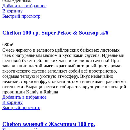
охлаждённым.
Добавить в избранное
В корзину
Быстрый просмотр
Chelton 100 гр. Super Pekoe & Soursop ж/б
680
₽
Смесь черного и зеленого цейлонских байховых листовых
чаёв с натуральным маслом и кусочками саусепа. Идеальный
вкусовой букет цейлонских чаев и кислинки саусепа! При
заваривании настой имеет красивый янтарный цвет, аромат
экзотического саусепа заполняет собой всё пространство,
создавая теплую и уютную атмосферу. Вкус небычайно
нежный, с яркими фруктовыми нотами и легкими травяными
оттенками. Выращивается и собирается вручную с плантаций
провинции Kandy и Ruhuna
Добавить в избранное
В корзину
Быстрый просмотр
Chelton зеленый c Жасмином 100 гр.