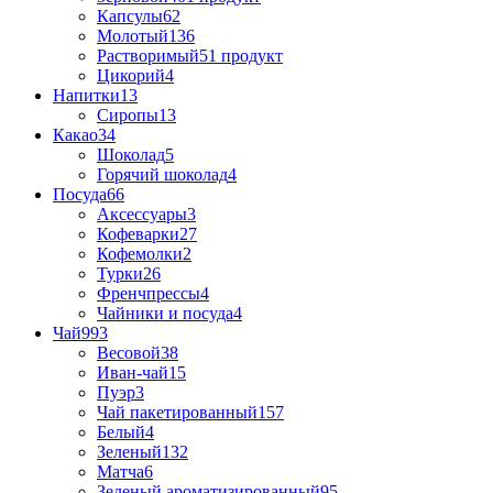
Капсулы
62
Молотый
136
Растворимый
51 продукт
Цикорий
4
Напитки
13
Сиропы
13
Какао
34
Шоколад
5
Горячий шоколад
4
Посуда
66
Аксессуары
3
Кофеварки
27
Кофемолки
2
Турки
26
Френчпрессы
4
Чайники и посуда
4
Чай
993
Весовой
38
Иван-чай
15
Пуэр
3
Чай пакетированный
157
Белый
4
Зеленый
132
Матча
6
Зеленый ароматизированный
95