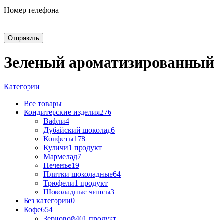
Номер телефона
Зеленый ароматизированный
Категории
Все
товары
Кондитерские изделия
276
Вафли
4
Дубайский шоколад
6
Конфеты
178
Куличи
1 продукт
Мармелад
7
Печенье
19
Плитки шоколадные
64
Трюфели
1 продукт
Шоколадные чипсы
3
Без категории
0
Кофе
654
Зерновой
401 продукт