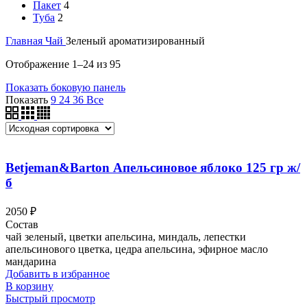
Пакет
4
Туба
2
Главная
Чай
Зеленый ароматизированный
Отображение 1–24 из 95
Показать боковую панель
Показать
9
24
36
Все
Betjeman&Barton Апельсиновое яблоко 125 гр ж/
б
2050
₽
Состав
чай зеленый, цветки апельсина, миндаль, лепестки
апельсинового цветка, цедра апельсина, эфирное масло
мандарина
Добавить в избранное
В корзину
Быстрый просмотр