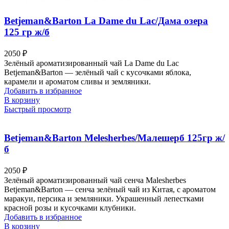
Betjeman&Barton La Dame du Lac/Дама озера
125 гр ж/б
2050
₽
Зелёный ароматизированный чай La Dame du Lac
Betjeman&Barton — зелёный чай с кусочками яблока,
карамели и ароматом сливы и земляники.
Добавить в избранное
В корзину
Быстрый просмотр
Betjeman&Barton Melesherbes/Малешерб 125гр ж/
б
2050
₽
Зелёный ароматизированный чай сенча Malesherbes
Betjeman&Barton — сенча зелёный чай из Китая, с ароматом
маракуи, персика и земляники. Украшенный лепестками
красной розы и кусочками клубники.
Добавить в избранное
В корзину