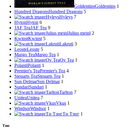
Goldentips
Goldentips
1
Hundred Dragons
Hundred Dragons
5
Hyleys
Hyleys
7
Hyton
Hyton
6
JAF Tea
JAF Tea
9
Julius meinl
Julius meinl
2
Kwinst
Kwinst
5
Lakruti
Lakruti
3
Leoste
Leoste
5
Margo Tea
Margo Tea
1
Ov Tea
Ov Tea
1
Polanti
Polanti
1
Premier's Tea
Premier's Tea
4
Steuarts Tea
Steuarts Tea
1
Sun Delmar
Sun Delmar
1
Sundari
Sundari
1
Tarlton
Tarlton
7
Unitea
Unitea
7
Vkus
Vkus
1
Windsor
Windsor
1
Ти Тэнг
Ти Тэнг
1
Тип