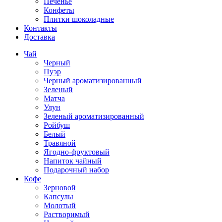
Печенье
Конфеты
Плитки шоколадные
Контакты
Доставка
Чай
Черный
Пуэр
Черный ароматизированный
Зеленый
Матча
Улун
Зеленый ароматизированный
Ройбуш
Белый
Травяной
Ягодно-фруктовый
Напиток чайный
Подарочный набор
Кофе
Зерновой
Капсулы
Молотый
Растворимый