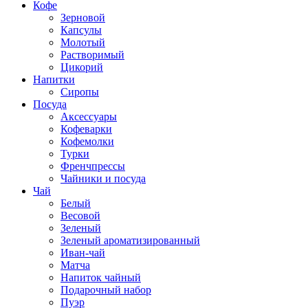
Кофе
Зерновой
Капсулы
Молотый
Растворимый
Цикорий
Напитки
Сиропы
Посуда
Аксессуары
Кофеварки
Кофемолки
Турки
Френчпрессы
Чайники и посуда
Чай
Белый
Весовой
Зеленый
Зеленый ароматизированный
Иван-чай
Матча
Напиток чайный
Подарочный набор
Пуэр