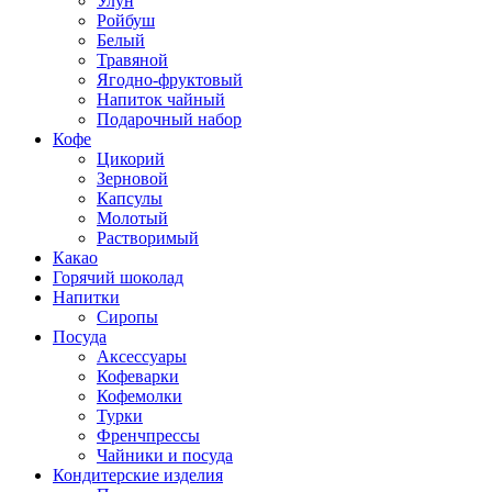
Улун
Ройбуш
Белый
Травяной
Ягодно-фруктовый
Напиток чайный
Подарочный набор
Кофе
Цикорий
Зерновой
Капсулы
Молотый
Растворимый
Какао
Горячий шоколад
Напитки
Сиропы
Посуда
Аксессуары
Кофеварки
Кофемолки
Турки
Френчпрессы
Чайники и посуда
Кондитерские изделия