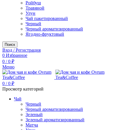
Ройбуш
Травяной
Улун
Чай пакетированный
Черный
Черный ароматизированный
Ягодно-фруктовый
Поиск
Вход / Регистрация
0
Избранное
0
/
0
₽
Меню
0
/
0
₽
Просмотр категорий
Чай
Черный
Черный ароматизированный
Зеленый
Зеленый ароматизированный
Матча