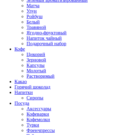
Зеленый ароматизированный
Матча
Улун
Ройбуш
Белый
Травяной
Ягодно-фруктовый
Напиток чайный
Подарочный набор
Кофе
Цикорий
Зерновой
Капсулы
Молотый
Растворимый
Какао
Горячий шоколад
Напитки
Сиропы
Посуда
Аксессуары
Кофеварки
Кофемолки
Турки
Френчпрессы