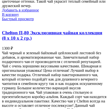
цветочные оттенки. Такой чай украсит теплый семейный или
дружеский вечер.
Добавить в избранное
В корзину
Быстрый просмотр
Chelton П-80 Эксклюзивная чайная коллекция
(8 х 10 х 2 гр.)
1300
₽
Чай черный и зеленый байховый цейлонский листовой без
добавок, и ароматизированные чаи. Замечательный набор
подарочного чая от производителя с отличной репутацией.
Чай с очень хорошими вкусовыми качествами. Шикарная и
оригинальная упаковка! Цена отличная! Лучший выбор в
качестве подарка. Отличный набор пакетированного чая,
который отлично подойдёт как для душевного вечернего
чаепития в семейном кругу так и как подарок искушенному
гурману. Большое количество вариаций вкусов
традиционного чая. Чай упакован в очень стильную и
презентабельную коробку-альбом. Каждый сорт чая находится
в индивидуальном пакетике. Качество чая у Chelton всегда на
высоте и оставляет отличное послевкусие! Данный чай