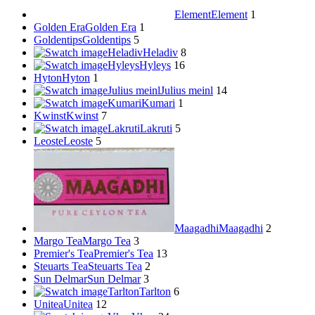
Element
Element
1
Golden Era
Golden Era
1
Goldentips
Goldentips
5
Heladiv
Heladiv
8
Hyleys
Hyleys
16
Hyton
Hyton
1
Julius meinl
Julius meinl
14
Kumari
Kumari
1
Kwinst
Kwinst
7
Lakruti
Lakruti
5
Leoste
Leoste
5
Maagadhi
Maagadhi
2
Margo Tea
Margo Tea
3
Premier's Tea
Premier's Tea
13
Steuarts Tea
Steuarts Tea
2
Sun Delmar
Sun Delmar
3
Tarlton
Tarlton
6
Unitea
Unitea
12