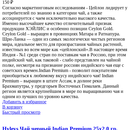
150
₽
Согласно маркетинговым исследованиям - Цейлон лидирует у
потребителей по знанию в категории чай, а также
ассоциируется с чаем исключительно высокого качества.
Именно высочайшее качество отличительный признак
продукции ХЭЙЛИС и особенно позиции Ceylon Gold.
Ceylon Gold – выращен в провинциях Матара и Ратнапура.
Шри-Ланка — один из самых экологически чистых регионов
мира, идеальное место для произрастания чайных растений,
известных во всем мире как «цейлонский».В настоящее время
Индия - №1 среди стран по поставкам чая в Россию, при этом
индийский чай, как таковой - слабо представлен на чайной
полке, несмотря на признание россиян индийского чая еще с
советских времен.Indian Premium - позволит покупателям
приобщиться к любимому вкусу индийского чая! Indian
Premium – выращен в штате Ассам, в долине реки
Брахмапутры, у предгорьев Восточных Гималаев. Данный
регион является крупнейшим в мире по выращиванию чая и
одним из лучших по уровню качества.
Добавить в избранное
В корзину
Быстрый просмотр
Hyleys Чай черный Indian Premium 25х2.0 гр.