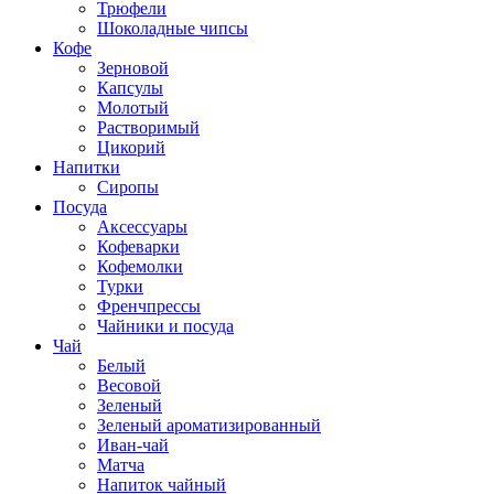
Трюфели
Шоколадные чипсы
Кофе
Зерновой
Капсулы
Молотый
Растворимый
Цикорий
Напитки
Сиропы
Посуда
Аксессуары
Кофеварки
Кофемолки
Турки
Френчпрессы
Чайники и посуда
Чай
Белый
Весовой
Зеленый
Зеленый ароматизированный
Иван-чай
Матча
Напиток чайный