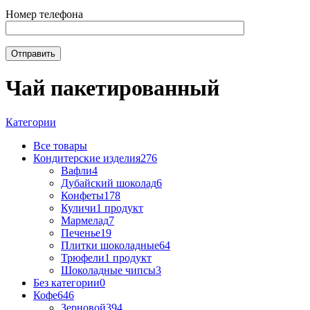
Номер телефона
Чай пакетированный
Категории
Все
товары
Кондитерские изделия
276
Вафли
4
Дубайский шоколад
6
Конфеты
178
Куличи
1 продукт
Мармелад
7
Печенье
19
Плитки шоколадные
64
Трюфели
1 продукт
Шоколадные чипсы
3
Без категории
0
Кофе
646
Зерновой
394