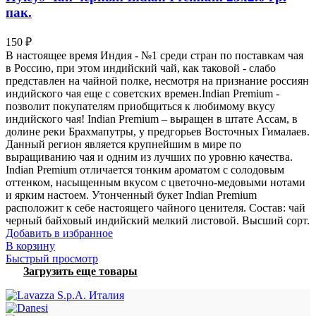
пак.
150
₽
В настоящее время Индия - №1 среди стран по поставкам чая
в Россию, при этом индийский чай, как таковой - слабо
представлен на чайной полке, несмотря на признание россиян
индийского чая еще с советских времен.Indian Premium -
позволит покупателям приобщиться к любимому вкусу
индийского чая! Indian Premium – выращен в штате Ассам, в
долине реки Брахмапутры, у предгорьев Восточных Гималаев.
Данный регион является крупнейшим в мире по
выращиванию чая и одним из лучших по уровню качества.
Indian Premium отличается тонким ароматом с солодовым
оттенком, насыщенным вкусом с цветочно-медовыми нотами
и ярким настоем. Утонченный букет Indian Premium
расположит к себе настоящего чайного ценителя. Состав: чай
черный байховый индийский мелкий листовой. Высший сорт.
Добавить в избранное
В корзину
Быстрый просмотр
Загрузить еще товары