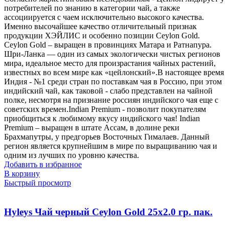
потребителей по знанию в категории чай, а также
ассоциируется с чаем исключительно высокого качества.
Именно высочайшее качество отличительный признак
продукции ХЭЙЛИС и особенно позиции Ceylon Gold.
Ceylon Gold – выращен в провинциях Матара и Ратнапура.
Шри-Ланка — один из самых экологически чистых регионов
мира, идеальное место для произрастания чайных растений,
известных во всем мире как «цейлонский».В настоящее время
Индия - №1 среди стран по поставкам чая в Россию, при этом
индийский чай, как таковой - слабо представлен на чайной
полке, несмотря на признание россиян индийского чая еще с
советских времен.Indian Premium - позволит покупателям
приобщиться к любимому вкусу индийского чая! Indian
Premium – выращен в штате Ассам, в долине реки
Брахмапутры, у предгорьев Восточных Гималаев. Данный
регион является крупнейшим в мире по выращиванию чая и
одним из лучших по уровню качества.
Добавить в избранное
В корзину
Быстрый просмотр
Hyleys Чай черный Ceylon Gold 25х2.0 гр. пак.