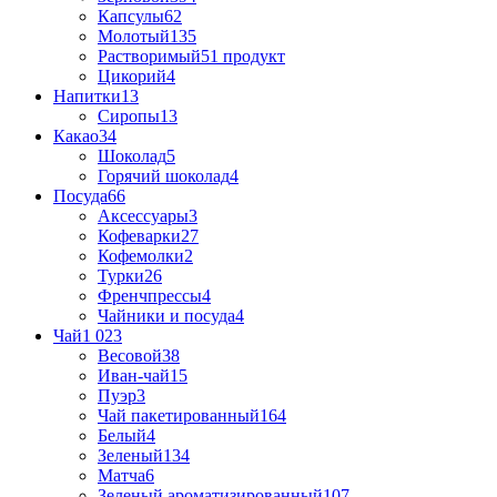
Капсулы
62
Молотый
135
Растворимый
51 продукт
Цикорий
4
Напитки
13
Сиропы
13
Какао
34
Шоколад
5
Горячий шоколад
4
Посуда
66
Аксессуары
3
Кофеварки
27
Кофемолки
2
Турки
26
Френчпрессы
4
Чайники и посуда
4
Чай
1 023
Весовой
38
Иван-чай
15
Пуэр
3
Чай пакетированный
164
Белый
4
Зеленый
134
Матча
6
Зеленый ароматизированный
107