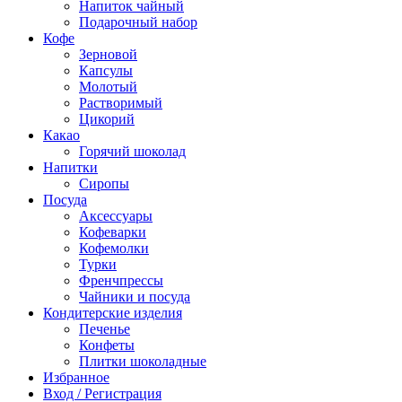
Напиток чайный
Подарочный набор
Кофе
Зерновой
Капсулы
Молотый
Растворимый
Цикорий
Какао
Горячий шоколад
Напитки
Сиропы
Посуда
Аксессуары
Кофеварки
Кофемолки
Турки
Френчпрессы
Чайники и посуда
Кондитерские изделия
Печенье
Конфеты
Плитки шоколадные
Избранное
Вход / Регистрация