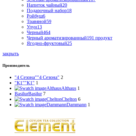
Напиток чайный
20
Подарочный набор
18
Ройбуш
6
Травяной
59
Улун
13
Черный
464
Черный ароматизированный
191 продукт
Ягодно-фруктовый
25
закрыть
Производитель
"4 Сезона"
"4 Сезона"
2
"К1"
"К1"
1
Althaus
Althaus
1
Basilur
Basilur
7
Chelton
Chelton
6
Dammann
Dammann
1