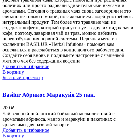
болезнях или просто радовали удивительными вкусами и
ароматами. Сегодня о травяных чаях снова заговорили и это
связано не только с модой, но с желанием людей употреблять
натуральный продукт. Тем более что травяные чаи не
содержат кофеин, который присутствует в других видах чая и
кофе, поэтому, заваривая чай из трав, можно избежать
перевозбуждения нервной системы. Перечная мята из
коллекции BASILUR «Herbal Infutions» поможет вам
освежиться и расслабиться в конце долгого рабочего дня.
Создайте себя вновь и поднимите настроение с чашечкой
мятного чая без содержания кофеина.
Добавить в избранное
В корзину
Быстрый просмотр
Basilur Абрикос Маракуйя 25 пак.
200
₽
Чай зеленый цейлонский байховый мелколистовой с
ароматами абрикоса, манго и маракуйи в пакетиках с
ярлычками для разовой заварки
Добавить в избранное
В корзину