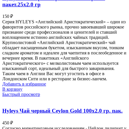
пакет.25х2.0 гр
150
₽
Серия HYLEYS «Английский Аристократический» – один из
фаворитов российского рынка, прочно завоевавший широкое
признание среди профессионалов и ценителей и ставший
воплощением истинно английских чайных традиций.
Крупнолистовой «Английский Аристократический» чай
обладает насыщенным букетом, изысканным вкусом, тонким
сладким ароматом и идеален для чаепития в послеобеденное и
вечернее время. В пакетиках «Английского
Аристократического» с мелколистовым чаем используется
изысканный сорт, идеальный для быстрого заваривания.
Таким чаем в Англии Вас могут угостить в офисе в
Лондонском Сити или в ресторане за бизнес-ланчем.
Добавить в избранное
В корзину
Быстрый просмотр
Hyleys Чай черный Ceylon Gold 100х2.0 гр. пак.
450
₽
Согласно маркетинговым исследованиям - Цейлон лидирует у