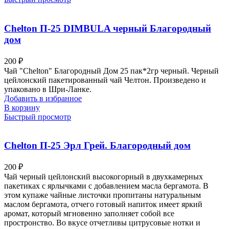
Chelton П-25 DIMBULA черный Благородный
дом
200
₽
Чай "Chelton" Благородный Дом 25 пак*2гр черный. Черный
цейлонский пакетированный чай Челтон. Произведено и
упаковано в Шри-Ланке.
Добавить в избранное
В корзину
Быстрый просмотр
Chelton П-25 Эрл Грей. Благородный дом
200
₽
Чай черный цейлонский высокогорный в двухкамерных
пакетиках с ярлычками с добавлением масла бергамота. В
этом купаже чайные листочки пропитаны натуральным
маслом бергамота, отчего готовый напиток имеет яркий
аромат, который мгновенно заполняет собой все
простронство. Во вкусе отчетливы цитрусовые нотки и