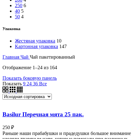
250
6
40
5
50
4
Упаковка
Жестяная упаковка
10
Картонная упаковка
147
Главная
Чай
Чай пакетированный
Отображение 1–24 из 164
Показать боковую панель
Показать
9
24
36
Все
Basilur Перечная мята 25 пак.
250
₽
Раньше наши прабабушки и прадедушки большое внимание
уделяли травяным чаям, которые помогали при различных