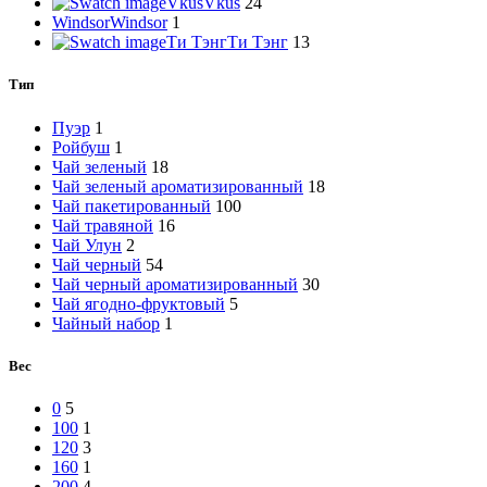
Vkus
Vkus
24
Windsor
Windsor
1
Ти Тэнг
Ти Тэнг
13
Тип
Пуэр
1
Ройбуш
1
Чай зеленый
18
Чай зеленый ароматизированный
18
Чай пакетированный
100
Чай травяной
16
Чай Улун
2
Чай черный
54
Чай черный ароматизированный
30
Чай ягодно-фруктовый
5
Чайный набор
1
Вес
0
5
100
1
120
3
160
1
200
4