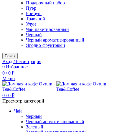
Подарочный набор
Пуэр
Ройбуш
Травяной
Улун
Чай пакетированный
Черный
Черный ароматизированный
Ягодно-фруктовый
Поиск
Вход / Регистрация
0
Избранное
0
/
0
₽
Меню
0
/
0
₽
Просмотр категорий
Чай
Черный
Черный ароматизированный
Зеленый