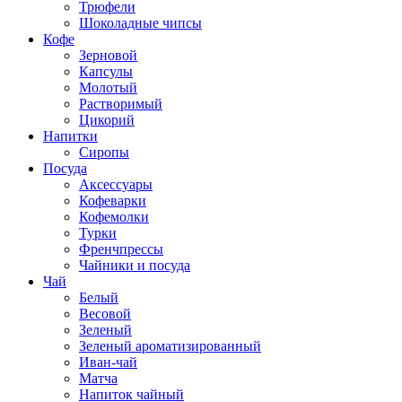
Трюфели
Шоколадные чипсы
Кофе
Зерновой
Капсулы
Молотый
Растворимый
Цикорий
Напитки
Сиропы
Посуда
Аксессуары
Кофеварки
Кофемолки
Турки
Френчпрессы
Чайники и посуда
Чай
Белый
Весовой
Зеленый
Зеленый ароматизированный
Иван-чай
Матча
Напиток чайный