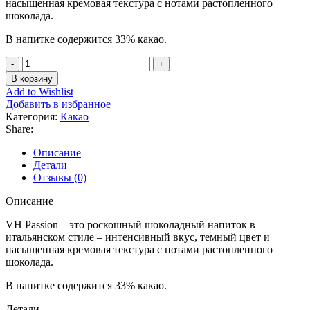
насыщенная кремовая текстура с нотами растопленного
шоколада.
В напитке содержится 33% какао.
Количество
товара
В корзину
Van
Add to Wishlist
Houten
Добавить в избранное
Passion
Категория:
Какао
750
Share:
гр.
Описание
Детали
Отзывы (0)
Описание
VH Passion – это роскошный шоколадный напиток в
итальянском стиле – интенсивный вкус, темный цвет и
насыщенная кремовая текстура с нотами растопленного
шоколада.
В напитке содержится 33% какао.
Детали