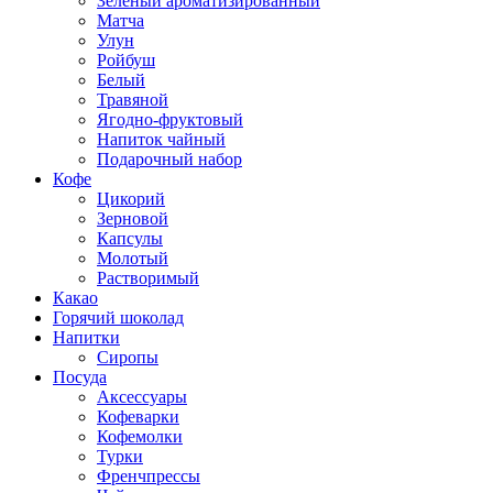
Зеленый ароматизированный
Матча
Улун
Ройбуш
Белый
Травяной
Ягодно-фруктовый
Напиток чайный
Подарочный набор
Кофе
Цикорий
Зерновой
Капсулы
Молотый
Растворимый
Какао
Горячий шоколад
Напитки
Сиропы
Посуда
Аксессуары
Кофеварки
Кофемолки
Турки
Френчпрессы