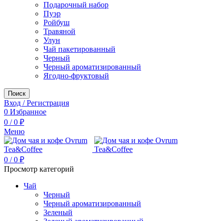
Подарочный набор
Пуэр
Ройбуш
Травяной
Улун
Чай пакетированный
Черный
Черный ароматизированный
Ягодно-фруктовый
Поиск
Вход / Регистрация
0
Избранное
0
/
0
₽
Меню
0
/
0
₽
Просмотр категорий
Чай
Черный
Черный ароматизированный
Зеленый