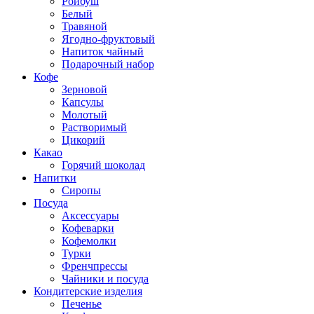
Ройбуш
Белый
Травяной
Ягодно-фруктовый
Напиток чайный
Подарочный набор
Кофе
Зерновой
Капсулы
Молотый
Растворимый
Цикорий
Какао
Горячий шоколад
Напитки
Сиропы
Посуда
Аксессуары
Кофеварки
Кофемолки
Турки
Френчпрессы
Чайники и посуда
Кондитерские изделия
Печенье