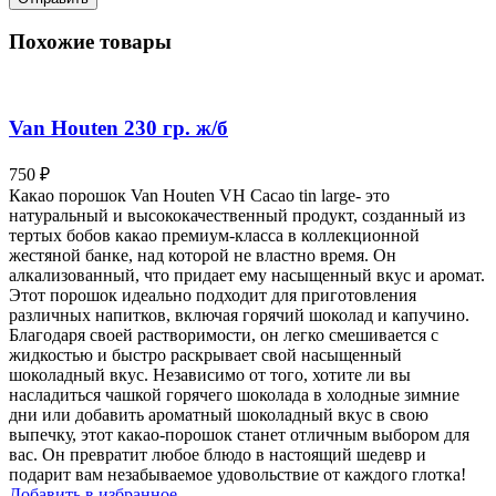
Похожие товары
Van Houten 230 гр. ж/б
750
₽
Какао порошок Van Houten VH Cacao tin large- это
натуральный и высококачественный продукт, созданный из
тертых бобов какао премиум-класса в коллекционной
жестяной банке, над которой не властно время. Он
алкализованный, что придает ему насыщенный вкус и аромат.
Этот порошок идеально подходит для приготовления
различных напитков, включая горячий шоколад и капучино.
Благодаря своей растворимости, он легко смешивается с
жидкостью и быстро раскрывает свой насыщенный
шоколадный вкус. Независимо от того, хотите ли вы
насладиться чашкой горячего шоколада в холодные зимние
дни или добавить ароматный шоколадный вкус в свою
выпечку, этот какао-порошок станет отличным выбором для
вас. Он превратит любое блюдо в настоящий шедевр и
подарит вам незабываемое удовольствие от каждого глотка!
Добавить в избранное