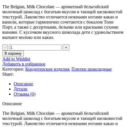
The Belgian, Milk Chocolate — ароматный бельгийский
молочный шоколад с богатым вкусом и тающей шелковистой
текстурой. Лакомство отличается нежными нотами какао и
ванили, которые гармонично сочетаются с бокалом Тони
Порт, а также с десертными, белыми или красными сухими
винами. С кусочком вкусного шоколада дети с удовольствием
выпьют молоко или какао.
Количество
товара
В корзину
The
Add to Wishlist
Belgian
Добавить в избранное
100
Категории:
Кондитерские изделия
,
Плитки шоколадные
гр.
Share:
Шоколад
молочный
Описание
Детали
Отзывы (0)
Описание
The Belgian, Milk Chocolate — ароматный бельгийский
молочный шоколад с богатым вкусом и тающей шелковистой
текстурой. Лакомство отличается нежными нотами какао и