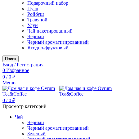
Подарочный набор
Пуэр
Ройбуш
Травяной
Улун
Чай пакетированный
Черный
Черный ароматизированный
Ягодно-фруктовый
Поиск
Вход / Регистрация
0
Избранное
0
/
0
₽
Меню
0
/
0
₽
Просмотр категорий
Чай
Черный
Черный ароматизированный
Зеленый