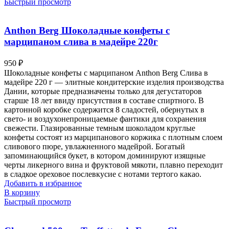
Быстрый просмотр
Anthon Berg Шоколадные конфеты с
марципаном слива в мадейре 220г
950
₽
Шоколадные конфеты с марципаном Anthon Berg Слива в
мадейре 220 г — элитные кондитерские изделия производства
Дании, которые предназначены только для дегустаторов
старше 18 лет ввиду присутствия в составе спиртного. В
картонной коробке содержится 8 сладостей, обернутых в
свето- и воздухонепроницаемые фантики для сохранения
свежести. Глазированные темным шоколадом круглые
конфеты состоят из марципанового коржика с плотным слоем
сливового пюре, увлажненного мадейрой. Богатый
запоминающийся букет, в котором доминируют изящные
черты ликерного вина и фруктовой мякоти, плавно переходит
в сладкое ореховое послевкусие с нотами тертого какао.
Добавить в избранное
В корзину
Быстрый просмотр