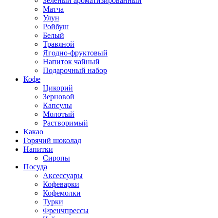
Зеленый ароматизированный
Матча
Улун
Ройбуш
Белый
Травяной
Ягодно-фруктовый
Напиток чайный
Подарочный набор
Кофе
Цикорий
Зерновой
Капсулы
Молотый
Растворимый
Какао
Горячий шоколад
Напитки
Сиропы
Посуда
Аксессуары
Кофеварки
Кофемолки
Турки
Френчпрессы