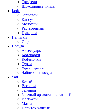
Трюфели
Шоколадные чипсы
Кофе
Зерновой
Капсулы
Молотый
Растворимый
Цикорий
Напитки
Сиропы
Посуда
Аксессуары
Кофеварки
Кофемолки
Турки
Френчпрессы
Чайники и посуда
Чай
Белый
Весовой
Зеленый
Зеленый ароматизированный
Иван-чай
Матча
Напиток чайный