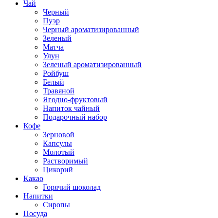
Чай
Черный
Пуэр
Черный ароматизированный
Зеленый
Матча
Улун
Зеленый ароматизированный
Ройбуш
Белый
Травяной
Ягодно-фруктовый
Напиток чайный
Подарочный набор
Кофе
Зерновой
Капсулы
Молотый
Растворимый
Цикорий
Какао
Горячий шоколад
Напитки
Сиропы
Посуда