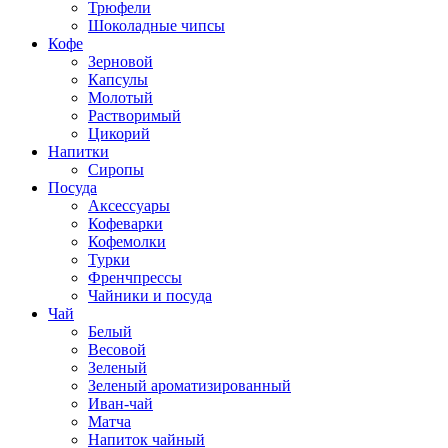
Трюфели
Шоколадные чипсы
Кофе
Зерновой
Капсулы
Молотый
Растворимый
Цикорий
Напитки
Сиропы
Посуда
Аксессуары
Кофеварки
Кофемолки
Турки
Френчпрессы
Чайники и посуда
Чай
Белый
Весовой
Зеленый
Зеленый ароматизированный
Иван-чай
Матча
Напиток чайный