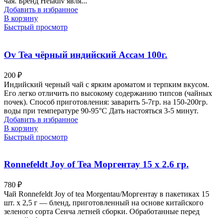
чая. Бренд Heladiv явля...
Добавить в избранное
В корзину
Быстрый просмотр
Ov Tea чёрный индийский Ассам 100г.
200
₽
Индийский черный чай с ярким ароматом и терпким вкусом.
Его легко отличить по высокому содержанию типсов (чайных
почек). Способ приготовления: заварить 5-7гр. на 150-200гр.
воды при температуре 90-95°С Дать настояться 3-5 минут.
Добавить в избранное
В корзину
Быстрый просмотр
Ronnefeldt Joy of Tea Моргентау 15 х 2.6 гр.
780
₽
Чай Ronnefeldt Joy of tea Morgentau/Моргентау в пакетиках 15
шт. х 2,5 г — бленд, приготовленный на основе китайского
зеленого сорта Сенча летней сборки. Обработанные перед