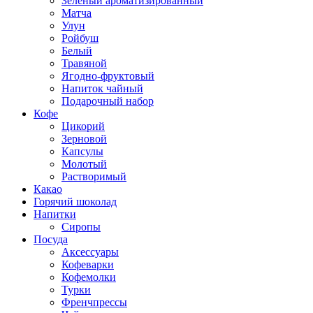
Зеленый ароматизированный
Матча
Улун
Ройбуш
Белый
Травяной
Ягодно-фруктовый
Напиток чайный
Подарочный набор
Кофе
Цикорий
Зерновой
Капсулы
Молотый
Растворимый
Какао
Горячий шоколад
Напитки
Сиропы
Посуда
Аксессуары
Кофеварки
Кофемолки
Турки
Френчпрессы