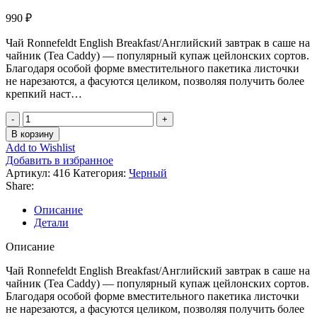
990
₽
Чай Ronnefeldt English Breakfast/Английский завтрак в саше на
чайник (Tea Caddy) — популярный купаж цейлонских сортов.
Благодаря особой форме вместительного пакетика листочки
не нарезаются, а фасуются целиком, позволяя получить более
крепкий наст…
Количество
товара
В корзину
Ronnefeldt
Add to Wishlist
Tea
Добавить в избранное
Caddy
Артикул:
416
Категория:
Черный
Английский
Share:
завтрак
20
Описание
х
Детали
3.9
гр.
Описание
Чай Ronnefeldt English Breakfast/Английский завтрак в саше на
чайник (Tea Caddy) — популярный купаж цейлонских сортов.
Благодаря особой форме вместительного пакетика листочки
не нарезаются, а фасуются целиком, позволяя получить более