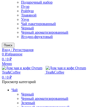
Подарочный набор
Пуэр
Ройбуш
Травяной
Улун
Чай пакетированный
Черный
Черный ароматизированный
Ягодно-фруктовый
Поиск
Вход / Регистрация
0
Избранное
0
/
0
₽
Меню
0
/
0
₽
Просмотр категорий
Чай
Черный
Черный ароматизированный
Зеленый