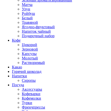
Зеленый ароматизированный
Матча
Улун
Ройбуш
Белый
Травяной
Ягодно-фруктовый
Напиток чайный
Подарочный набор
Кофе
Цикорий
Зерновой
Капсулы
Молотый
Растворимый
Какао
Горячий шоколад
Напитки
Сиропы
Посуда
Аксессуары
Кофеварки
Кофемолки
Турки
Френчпрессы