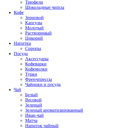
Трюфели
Шоколадные чипсы
Кофе
Зерновой
Капсулы
Молотый
Растворимый
Цикорий
Напитки
Сиропы
Посуда
Аксессуары
Кофеварки
Кофемолки
Турки
Френчпрессы
Чайники и посуда
Чай
Белый
Весовой
Зеленый
Зеленый ароматизированный
Иван-чай
Матча
Напиток чайный