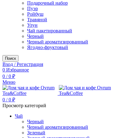
Подарочный набор
Пуэр
Ройбуш
Травяной
Улун
Чай пакетированный
Черный
Черный ароматизированный
Ягодно-фруктовый
Поиск
Вход / Регистрация
0
Избранное
0
/
0
₽
Меню
0
/
0
₽
Просмотр категорий
Чай
Черный
Черный ароматизированный
Зеленый