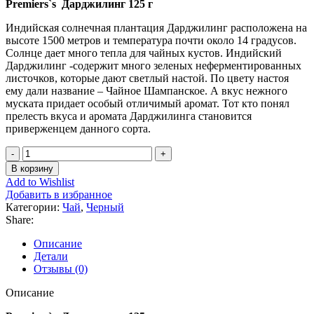
Premiers`s Дарджилинг 125 г
Индийская солнечная плантация Дарджилинг расположена на
высоте 1500 метров и температура почти около 14 градусов.
Солнце дает много тепла для чайных кустов. Индийский
Дарджилинг -содержит много зеленых неферментированных
листочков, которые дают светлый настой. По цвету настоя
ему дали название – Чайное Шампанское. А вкус нежного
муската придает особый отличимый аромат. Тот кто понял
прелесть вкуса и аромата Дарджилинга становится
приверженцем данного сорта.
Количество
товара
В корзину
Premier's
Add to Wishlist
Tea
Добавить в избранное
Darjeeling
Категории:
Чай
,
Черный
125
Share:
гр.
Описание
Детали
Отзывы (0)
Описание