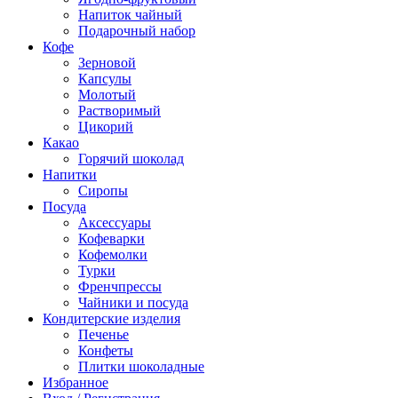
Напиток чайный
Подарочный набор
Кофе
Зерновой
Капсулы
Молотый
Растворимый
Цикорий
Какао
Горячий шоколад
Напитки
Сиропы
Посуда
Аксессуары
Кофеварки
Кофемолки
Турки
Френчпрессы
Чайники и посуда
Кондитерские изделия
Печенье
Конфеты
Плитки шоколадные
Избранное