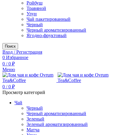
Ройбуш
Травяной
Улун
Чай пакетированный
Черный
Черный ароматизированный
Ягодно-фруктовый
Поиск
Вход / Регистрация
0
Избранное
0
/
0
₽
Меню
0
/
0
₽
Просмотр категорий
Чай
Черный
Черный ароматизированный
Зеленый
Зеленый ароматизированный
Матча