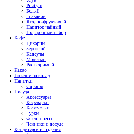
Улун
Ройбуш
Белый
Травяной
Ягодно-фруктовый
Напиток чайный
Подарочный набор
Кофе
Цикорий
Зерновой
Капсулы
Молотый
Растворимый
Какао
Горячий шоколад
Напитки
Сиропы
Посуда
Аксессуары
Кофеварки
Кофемолки
Турки
Френчпрессы
Чайники и посуда
Кондитерские изделия