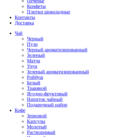
Печенье
Конфеты
Плитки шоколадные
Контакты
Доставка
Чай
Черный
Пуэр
Черный ароматизированный
Зеленый
Матча
Улун
Зеленый ароматизированный
Ройбуш
Белый
Травяной
Ягодно-фруктовый
Напиток чайный
Подарочный набор
Кофе
Зерновой
Капсулы
Молотый
Растворимый