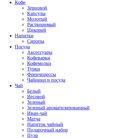
Кофе
Зерновой
Капсулы
Молотый
Растворимый
Цикорий
Напитки
Сиропы
Посуда
Аксессуары
Кофеварки
Кофемолки
Турки
Френчпрессы
Чайники и посуда
Чай
Белый
Весовой
Зеленый
Зеленый ароматизированный
Иван-чай
Матча
Напиток чайный
Подарочный набор
Пуэр