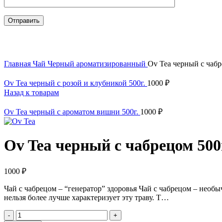
Нажмите, чтобы увеличить
Главная
Чай
Черный ароматизированный
Ov Tea черный с чабр
Ov Tea черный с розой и клубникой 500г.
1000
₽
Назад к товарам
Ov Tea черный с ароматом вишни 500г.
1000
₽
Ov Tea черный с чабрецом 500
1000
₽
Чай с чабрецом – “генератор” здоровья Чай с чабрецом – необы
нельзя более лучше характеризует эту траву. Т…
Количество