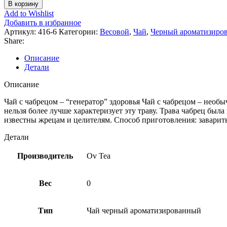
товара
В корзину
Ov
Add to Wishlist
Tea
Добавить в избранное
черный
Артикул:
416-6
Категории:
Весовой
,
Чай
,
Черный ароматизиро
с
Share:
чабрецом
500г.
Описание
Детали
Описание
Чай с чабрецом – “генератор” здоровья Чай с чабрецом – необы
нельзя более лучше характеризует эту траву. Трава чабрец был
известны жрецам и целителям. Способ приготовления: заварить 5
Детали
Производитель
Ov Tea
Вес
0
Тип
Чай черный ароматизированный