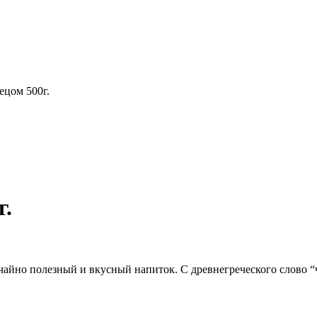
ецом 500г.
г.
чайно полезный и вкусный напиток. С древнегреческого слово “ч