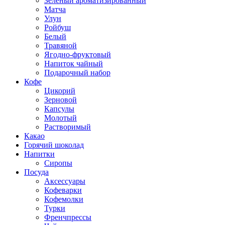
Зеленый ароматизированный
Матча
Улун
Ройбуш
Белый
Травяной
Ягодно-фруктовый
Напиток чайный
Подарочный набор
Кофе
Цикорий
Зерновой
Капсулы
Молотый
Растворимый
Какао
Горячий шоколад
Напитки
Сиропы
Посуда
Аксессуары
Кофеварки
Кофемолки
Турки
Френчпрессы