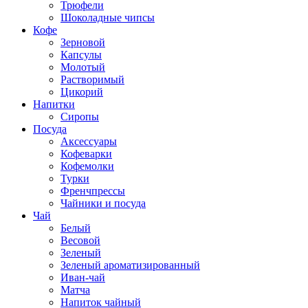
Трюфели
Шоколадные чипсы
Кофе
Зерновой
Капсулы
Молотый
Растворимый
Цикорий
Напитки
Сиропы
Посуда
Аксессуары
Кофеварки
Кофемолки
Турки
Френчпрессы
Чайники и посуда
Чай
Белый
Весовой
Зеленый
Зеленый ароматизированный
Иван-чай
Матча
Напиток чайный