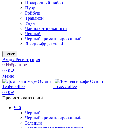
Подарочный набор
Пуэр
Ройбуш
Травяной
Улун
Чай пакетированный
Черный
Черный ароматизированный
Ягодно-фруктовый
Поиск
Вход / Регистрация
0
Избранное
0
/
0
₽
Меню
0
/
0
₽
Просмотр категорий
Чай
Черный
Черный ароматизированный
Зеленый