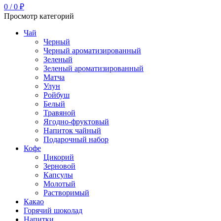
0
/
0
₽
Просмотр категорий
Чай
Черный
Черный ароматизированный
Зеленый
Зеленый ароматизированный
Матча
Улун
Ройбуш
Белый
Травяной
Ягодно-фруктовый
Напиток чайный
Подарочный набор
Кофе
Цикорий
Зерновой
Капсулы
Молотый
Растворимый
Какао
Горячий шоколад
Напитки