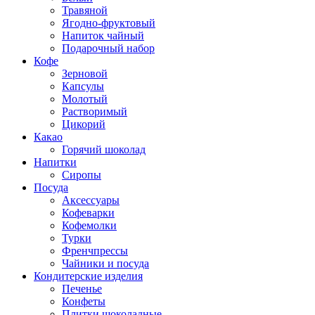
Травяной
Ягодно-фруктовый
Напиток чайный
Подарочный набор
Кофе
Зерновой
Капсулы
Молотый
Растворимый
Цикорий
Какао
Горячий шоколад
Напитки
Сиропы
Посуда
Аксессуары
Кофеварки
Кофемолки
Турки
Френчпрессы
Чайники и посуда
Кондитерские изделия
Печенье
Конфеты
Плитки шоколадные