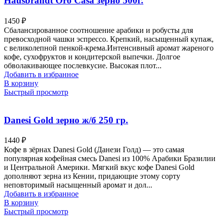
Hausbrandt Oro Casa зерно 500г.
1450
₽
Сбалансированное соотношение арабики и робусты для
превосходной чашки эспрессо. Крепкий, насыщенный купаж,
с великолепной пенкой-крема.Интенсивный аромат жареного
кофе, сухофруктов и кондитерской выпечки. Долгое
обволакивающее послевкусие. Высокая плот...
Добавить в избранное
В корзину
Быстрый просмотр
Danesi Gold зерно ж/б 250 гр.
1440
₽
Кофе в зёрнах Danesi Gold (Данези Голд) — это самая
популярная кофейная смесь Danesi из 100% Арабики Бразилии
и Центральной Америки. Мягкий вкус кофе Danesi Gold
дополняют зерна из Кении, придающие этому сорту
неповторимый насыщенный аромат и дол...
Добавить в избранное
В корзину
Быстрый просмотр