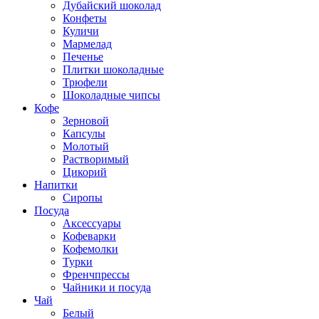
Дубайский шоколад
Конфеты
Куличи
Мармелад
Печенье
Плитки шоколадные
Трюфели
Шоколадные чипсы
Кофе
Зерновой
Капсулы
Молотый
Растворимый
Цикорий
Напитки
Сиропы
Посуда
Аксессуары
Кофеварки
Кофемолки
Турки
Френчпрессы
Чайники и посуда
Чай
Белый