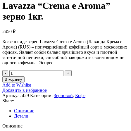
Lavazza “Crema e Aroma”
зерно 1кг.
2450
₽
Кофе в виде зерен Lavazza Crema e Aroma (Лавацца Крема е
Арома) (RUS) – популярнейший кофейный сорт в московских
офисах. Являет собой баланс ярчайшего вкуса и плотной
эстетичной пеночки, способной заворожить своим видом не
одного кофемана. Эспрес…
Количество
товара
В корзину
Lavazza
Add to Wishlist
"Crema
Добавить в избранное
e
Артикул:
429
Категории:
Зерновой
,
Кофе
Aroma"
Share:
зерно
1кг.
Описание
Детали
Описание