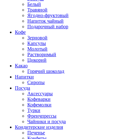
Белый
Травяной
Ягодно-фруктовый
Напиток чайный
Подарочный набор
Кофе
Зерновой
Капсулы
Молотый
Растворимый
Цикорий
Какао
Горячий шоколад
Напитки
Сиропы
Посуда
Аксессуары
Кофеварки
Кофемолки
Турки
Френчпрессы
Чайники и посуда
Кондитерские изделия
Печенье
Конфеты