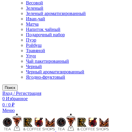
Весовой
Зеленый
Зеленый ароматизированный
Иван-чай
Матча
Напиток чайный
Подарочный набор
Пуэр
Ройбуш
Травяной
Улун
Чай пакетированный
Черный
Черный ароматизированный
Ягодно-фруктовый
Поиск
Вход / Регистрация
0
Избранное
0
/
0
₽
Меню