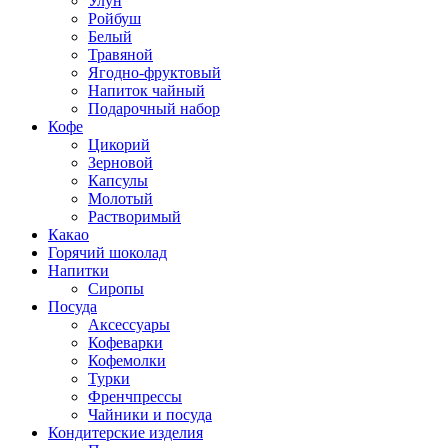
Улун
Ройбуш
Белый
Травяной
Ягодно-фруктовый
Напиток чайный
Подарочный набор
Кофе
Цикорий
Зерновой
Капсулы
Молотый
Растворимый
Какао
Горячий шоколад
Напитки
Сиропы
Посуда
Аксессуары
Кофеварки
Кофемолки
Турки
Френчпрессы
Чайники и посуда
Кондитерские изделия