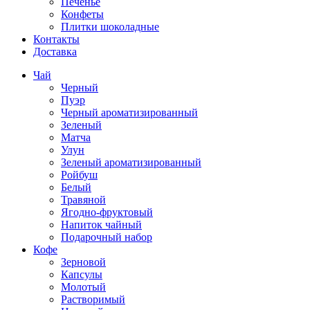
Печенье
Конфеты
Плитки шоколадные
Контакты
Доставка
Чай
Черный
Пуэр
Черный ароматизированный
Зеленый
Матча
Улун
Зеленый ароматизированный
Ройбуш
Белый
Травяной
Ягодно-фруктовый
Напиток чайный
Подарочный набор
Кофе
Зерновой
Капсулы
Молотый
Растворимый