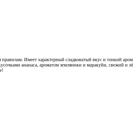
правилам. Имеет характерный сладковатый вкус и тонкий арома
усочками ананаса, ароматом земляники и маракуйи, свежий и л
е!