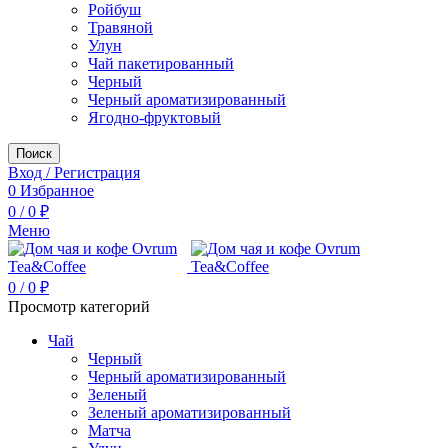
Ройбуш
Травяной
Улун
Чай пакетированный
Черный
Черный ароматизированный
Ягодно-фруктовый
Поиск
Вход / Регистрация
0
Избранное
0
/
0
₽
Меню
0
/
0
₽
Просмотр категорий
Чай
Черный
Черный ароматизированный
Зеленый
Зеленый ароматизированный
Матча