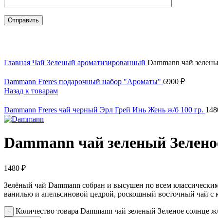
Нажмите, чтобы увеличить
Главная
Чай
Зеленый ароматизированный
Dammann чай зеленый
Dammann Freres подарочный набор "Ароматы"
6900
₽
Назад к товарам
Dammann Freres чай черный Эрл Грей Инь Жень ж/б 100 гр.
14
Dammann чай зеленый Зеленое 
1480
₽
Зелёный чай Dammann собран и высушен по всем классическим 
ванилью и апельсиновой цедрой, роскошный восточный чай с 
Количество товара Dammann чай зеленый Зеленое солнце ж/