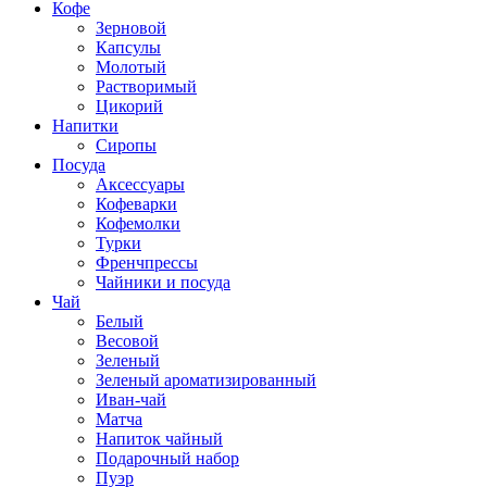
Кофе
Зерновой
Капсулы
Молотый
Растворимый
Цикорий
Напитки
Сиропы
Посуда
Аксессуары
Кофеварки
Кофемолки
Турки
Френчпрессы
Чайники и посуда
Чай
Белый
Весовой
Зеленый
Зеленый ароматизированный
Иван-чай
Матча
Напиток чайный
Подарочный набор
Пуэр