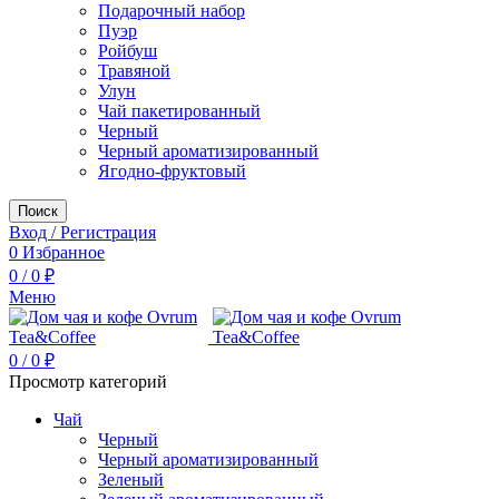
Подарочный набор
Пуэр
Ройбуш
Травяной
Улун
Чай пакетированный
Черный
Черный ароматизированный
Ягодно-фруктовый
Поиск
Вход / Регистрация
0
Избранное
0
/
0
₽
Меню
0
/
0
₽
Просмотр категорий
Чай
Черный
Черный ароматизированный
Зеленый