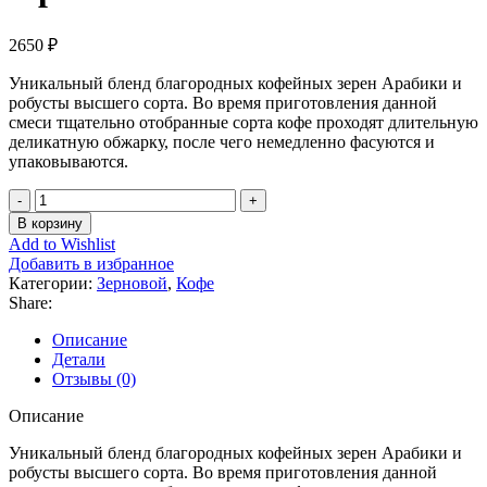
2650
₽
Уникальный бленд благородных кофейных зерен Арабики и
робусты высшего сорта. Во время приготовления данной
смеси тщательно отобранные сорта кофе проходят длительную
деликатную обжарку, после чего немедленно фасуются и
упаковываются.
Количество
товара
В корзину
Dallmayr
Add to Wishlist
d'Oro
Добавить в избранное
Espresso
Категории:
Зерновой
,
Кофе
зерно
Share:
1
кг.
Описание
Детали
Отзывы (0)
Описание
Уникальный бленд благородных кофейных зерен Арабики и
робусты высшего сорта. Во время приготовления данной