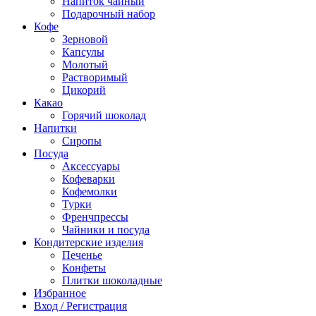
Напиток чайный
Подарочный набор
Кофе
Зерновой
Капсулы
Молотый
Растворимый
Цикорий
Какао
Горячий шоколад
Напитки
Сиропы
Посуда
Аксессуары
Кофеварки
Кофемолки
Турки
Френчпрессы
Чайники и посуда
Кондитерские изделия
Печенье
Конфеты
Плитки шоколадные
Избранное
Вход / Регистрация