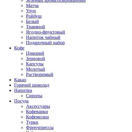
Зеленый ароматизированный
Матча
Улун
Ройбуш
Белый
Травяной
Ягодно-фруктовый
Напиток чайный
Подарочный набор
Кофе
Цикорий
Зерновой
Капсулы
Молотый
Растворимый
Какао
Горячий шоколад
Напитки
Сиропы
Посуда
Аксессуары
Кофеварки
Кофемолки
Турки
Френчпрессы