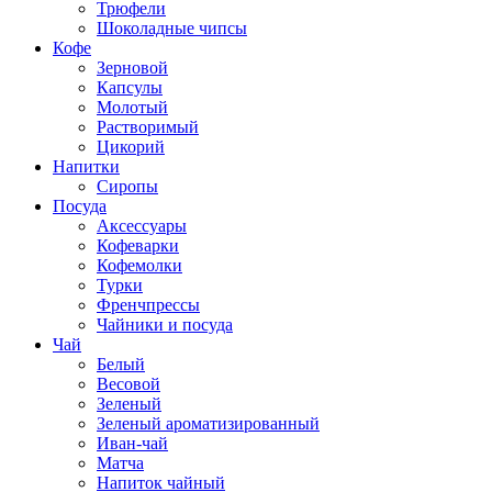
Трюфели
Шоколадные чипсы
Кофе
Зерновой
Капсулы
Молотый
Растворимый
Цикорий
Напитки
Сиропы
Посуда
Аксессуары
Кофеварки
Кофемолки
Турки
Френчпрессы
Чайники и посуда
Чай
Белый
Весовой
Зеленый
Зеленый ароматизированный
Иван-чай
Матча
Напиток чайный