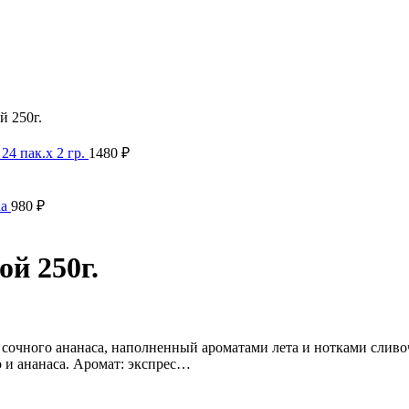
й 250г.
24 пак.х 2 гр.
1480
₽
ка
980
₽
й 250г.
сочного ананаса, наполненный ароматами лета и нотками сливо
 и ананаса. Аромат: экспрес…