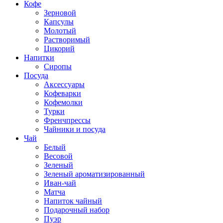
Кофе
Зерновой
Капсулы
Молотый
Растворимый
Цикорий
Напитки
Сиропы
Посуда
Аксессуары
Кофеварки
Кофемолки
Турки
Френчпрессы
Чайники и посуда
Чай
Белый
Весовой
Зеленый
Зеленый ароматизированный
Иван-чай
Матча
Напиток чайный
Подарочный набор
Пуэр