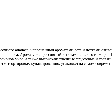
сочного ананаса, наполненный ароматами лета и нотками сливо
и ананаса. Аромат: экспрессивный, с нотами спелого инжира. Ц
 районов мира, а также высококачественные фруктовые и травя
ботке (сортировке, купажированию, упаковке) на самом соврем