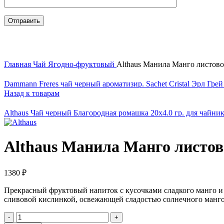
Нажмите, чтобы увеличить
Главная
Чай
Ягодно-фруктовый
Althaus Манила Манго листово
Dammann Freres чай черный ароматизир. Sachet Cristal Эрл Грей 
Назад к товарам
Althaus Чай черный Благородная ромашка 20х4.0 гр. для чайни
Althaus Манила Манго листово
1380
₽
Прекрасный фруктовый напиток с кусочками сладкого манго и 
сливовой кислинкой, освежающей сладостью солнечного манго
Количество