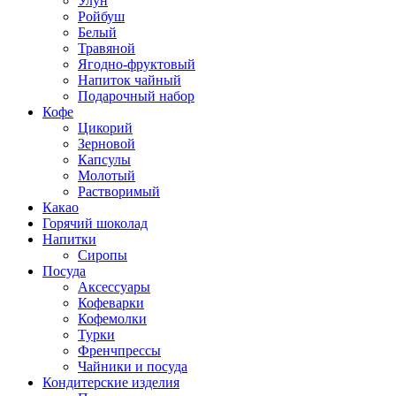
Улун
Ройбуш
Белый
Травяной
Ягодно-фруктовый
Напиток чайный
Подарочный набор
Кофе
Цикорий
Зерновой
Капсулы
Молотый
Растворимый
Какао
Горячий шоколад
Напитки
Сиропы
Посуда
Аксессуары
Кофеварки
Кофемолки
Турки
Френчпрессы
Чайники и посуда
Кондитерские изделия