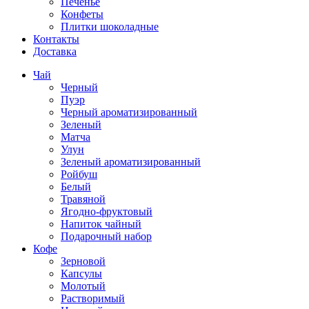
Печенье
Конфеты
Плитки шоколадные
Контакты
Доставка
Чай
Черный
Пуэр
Черный ароматизированный
Зеленый
Матча
Улун
Зеленый ароматизированный
Ройбуш
Белый
Травяной
Ягодно-фруктовый
Напиток чайный
Подарочный набор
Кофе
Зерновой
Капсулы
Молотый
Растворимый