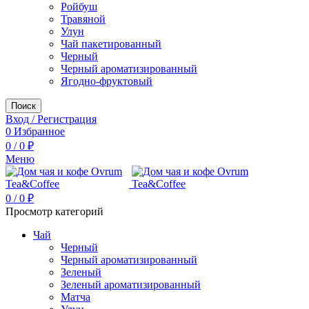
Ройбуш
Травяной
Улун
Чай пакетированный
Черный
Черный ароматизированный
Ягодно-фруктовый
Поиск
Вход / Регистрация
0
Избранное
0
/
0
₽
Меню
0
/
0
₽
Просмотр категорий
Чай
Черный
Черный ароматизированный
Зеленый
Зеленый ароматизированный
Матча