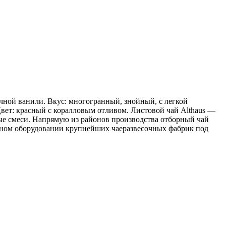
чной ванили. Вкус: многогранный, знойный, с легкой
вет: красный с коралловым отливом. Листовой чай Althaus —
ные смеси. Напрямую из районов производства отборный чай
енном оборудовании крупнейших чаеразвесочных фабрик под