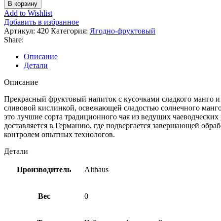
товара
В корзину
Althaus
Add to Wishlist
Манила
Добавить в избранное
Манго
Артикул:
420
Категория:
Ягодно-фруктовый
листовой
Share:
250г.
Описание
Детали
Описание
Прекрасный фруктовый напиток с кусочками сладкого манго и 
сливовой кислинкой, освежающей сладостью солнечного манго 
это лучшие сорта традиционного чая из ведущих чаеводческих
доставляется в Германию, где подвергается завершающей обра
контролем опытных технологов.
Детали
Производитель
Althaus
Вес
0