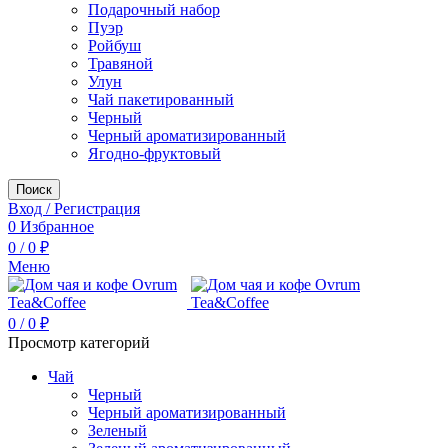
Подарочный набор
Пуэр
Ройбуш
Травяной
Улун
Чай пакетированный
Черный
Черный ароматизированный
Ягодно-фруктовый
Поиск
Вход / Регистрация
0
Избранное
0
/
0
₽
Меню
0
/
0
₽
Просмотр категорий
Чай
Черный
Черный ароматизированный
Зеленый