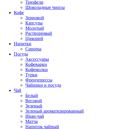
Трюфели
Шоколадные чипсы
Кофе
Зерновой
Капсулы
Молотый
Растворимый
Цикорий
Напитки
Сиропы
Посуда
Аксессуары
Кофеварки
Кофемолки
Турки
Френчпрессы
Чайники и посуда
Чай
Белый
Весовой
Зеленый
Зеленый ароматизированный
Иван-чай
Матча
Напиток чайный