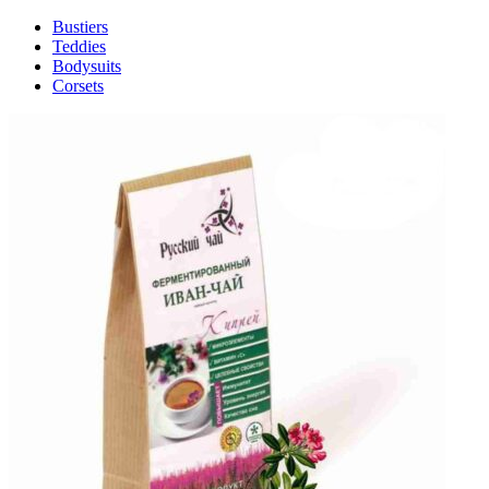
Bustiers
Teddies
Bodysuits
Corsets