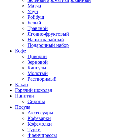
Зеленый ароматизированный
Матча
Улун
Ройбуш
Белый
Травяной
Ягодно-фруктовый
Напиток чайный
Подарочный набор
Кофе
Цикорий
Зерновой
Капсулы
Молотый
Растворимый
Какао
Горячий шоколад
Напитки
Сиропы
Посуда
Аксессуары
Кофеварки
Кофемолки
Турки
Френчпрессы