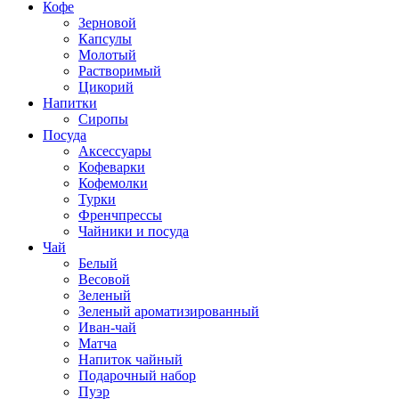
Кофе
Зерновой
Капсулы
Молотый
Растворимый
Цикорий
Напитки
Сиропы
Посуда
Аксессуары
Кофеварки
Кофемолки
Турки
Френчпрессы
Чайники и посуда
Чай
Белый
Весовой
Зеленый
Зеленый ароматизированный
Иван-чай
Матча
Напиток чайный
Подарочный набор
Пуэр