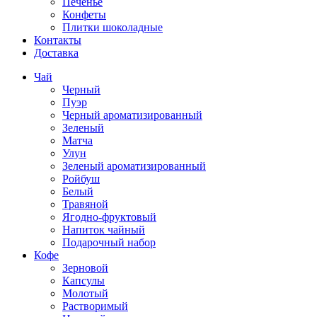
Печенье
Конфеты
Плитки шоколадные
Контакты
Доставка
Чай
Черный
Пуэр
Черный ароматизированный
Зеленый
Матча
Улун
Зеленый ароматизированный
Ройбуш
Белый
Травяной
Ягодно-фруктовый
Напиток чайный
Подарочный набор
Кофе
Зерновой
Капсулы
Молотый
Растворимый