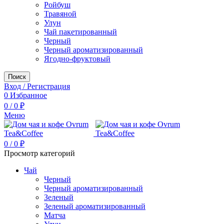
Ройбуш
Травяной
Улун
Чай пакетированный
Черный
Черный ароматизированный
Ягодно-фруктовый
Поиск
Вход / Регистрация
0
Избранное
0
/
0
₽
Меню
0
/
0
₽
Просмотр категорий
Чай
Черный
Черный ароматизированный
Зеленый
Зеленый ароматизированный
Матча