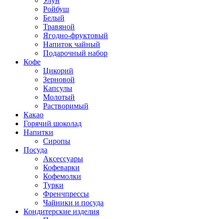
Улун
Ройбуш
Белый
Травяной
Ягодно-фруктовый
Напиток чайный
Подарочный набор
Кофе
Цикорий
Зерновой
Капсулы
Молотый
Растворимый
Какао
Горячий шоколад
Напитки
Сиропы
Посуда
Аксессуары
Кофеварки
Кофемолки
Турки
Френчпрессы
Чайники и посуда
Кондитерские изделия