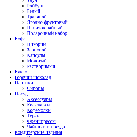
Улун
Ройбуш
Белый
Травяной
Ягодно-фруктовый
Напиток чайный
Подарочный набор
Кофе
Цикорий
Зерновой
Капсулы
Молотый
Растворимый
Какао
Горячий шоколад
Напитки
Сиропы
Посуда
Аксессуары
Кофеварки
Кофемолки
Турки
Френчпрессы
Чайники и посуда
Кондитерские изделия