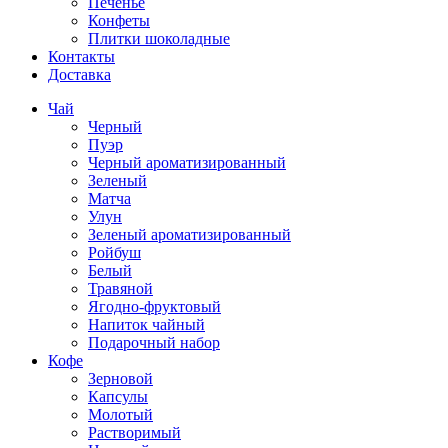
Печенье
Конфеты
Плитки шоколадные
Контакты
Доставка
Чай
Черный
Пуэр
Черный ароматизированный
Зеленый
Матча
Улун
Зеленый ароматизированный
Ройбуш
Белый
Травяной
Ягодно-фруктовый
Напиток чайный
Подарочный набор
Кофе
Зерновой
Капсулы
Молотый
Растворимый