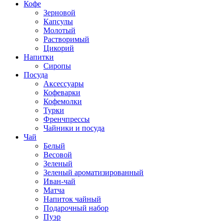
Кофе
Зерновой
Капсулы
Молотый
Растворимый
Цикорий
Напитки
Сиропы
Посуда
Аксессуары
Кофеварки
Кофемолки
Турки
Френчпрессы
Чайники и посуда
Чай
Белый
Весовой
Зеленый
Зеленый ароматизированный
Иван-чай
Матча
Напиток чайный
Подарочный набор
Пуэр